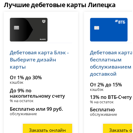
Лучшие дебетовые карты Липецка
Т-Банк (Тинькофф)
ВТБ
Дебетовая карта Блэк -
Дебетовая карта
лицензия № 2673
лицензия № 1000
Выберите дизайн
бесплатным
карты
обслуживанием
доставкой
От 1% до 30%
кэшбэк
От 2% до 15%
кэшбэк
До 9% по
накопительному счету
13% по ВТБ-Счету
% на остаток
% на остаток
Бесплатно или 99 руб.
Бесплатно
обслуживание
обслуживание
Заказать онлайн
Заказать 