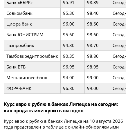
Банк «ВБРР»
95.91
98.39
Сегодня
Совкомбанк
95.30
98.40
Сегодня
Цифра банк
96.00
98.60
Сегодня
Банк ЮНИСТРИМ
95.60
98.60
Сегодня
Газпромбанк
94.30
98.70
Сегодня
Тамбовкредитпромбанк
90.35
98.80
Сегодня
Банк ВТБ
96.95
98.95
Сегодня
Металлинвестбанк
94.00
99.00
Сегодня
ФОРА-БАНК
96.80
99.00
Сегодня
Курс евро к рублю в банках Липецка на сегодня:
как продать или купить выгодно
Курс евро к рублю в банках Липецка на 10 августа 2026
года представлен в таблице с онлайн-обновляемыми