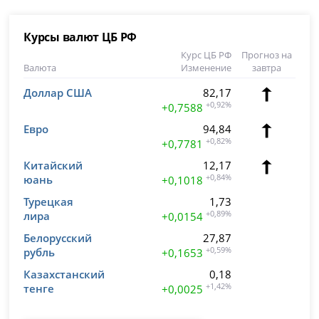
Курсы валют ЦБ РФ
Курс ЦБ РФ
Прогноз на
Валюта
Изменение
завтра
Доллар США
82,17
+0,92%
+0,7588
Евро
94,84
+0,82%
+0,7781
Китайский
12,17
юань
+0,84%
+0,1018
Турецкая
1,73
лира
+0,89%
+0,0154
Белорусский
27,87
рубль
+0,59%
+0,1653
Казахстанский
0,18
тенге
+1,42%
+0,0025