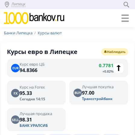
Липецк
Банки Липецка
Курсы валют
Курсы евро в Липецке
🔔
Наблюдать
Курс евро ЦБ
0.7781
EUR
94.8366
+0.82%
Лучшая покупка
Курс на Forex
97.00
95.33
BUY
FX
Трансстройбанк
Сегодня 14:15
Лучшая продажа
98.31
SELL
БАНК УРАЛСИБ