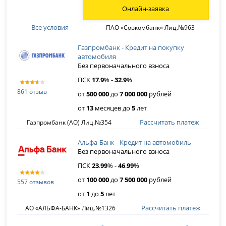
Онлайн-заявка
Все условия
ПАО «Совкомбанк» Лиц.№963
Газпромбанк - Кредит на покупку
автомобиля
Без первоначального взноса
ПСК
17
.
9
% -
32
.
9
%
861 отзыв
от
500 000
до
7 000 000
рублей
от
13
месяцев до
5
лет
Рассчитать платеж
Газпромбанк (АО) Лиц.№354
Альфа-Банк - Кредит на автомобиль
Без первоначального взноса
ПСК
23
.
99
% -
46
.
99
%
от
100 000
до
7 500 000
рублей
557 отзывов
от
1
до
5
лет
Рассчитать платеж
АО «АЛЬФА-БАНК» Лиц.№1326