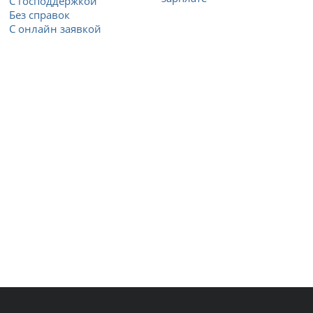
С господдержкой
Без справок
С онлайн заявкой