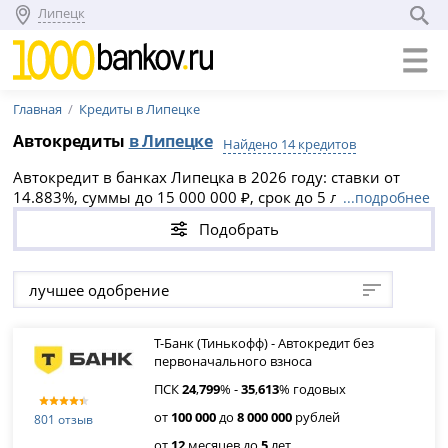
Липецк
Главная
Кредиты в Липецке
Автокредиты
в Липецке
Найдено 14 кредитов
Автокредит в банках Липецка в 2026 году: ставки от
14.883%, суммы до 15 000 000 ₽, срок до 5 лет. Выберите
...подробнее
выгодное предложение на новый или подержанный
Подобрать
авто, оформите онлайн-заявку и получите одобрение
уже сегодня. Доступны кредиты без первоначального
взноса и рефинансирование ранее взятых займов.
лучшее одобрение
Т-Банк (Тинькофф) - Автокредит без
первоначального взноса
ПСК
24
,
799
% -
35
,
613
% годовых
от
100 000
до
8 000 000
рублей
801 отзыв
от
12
месяцев до
5
лет