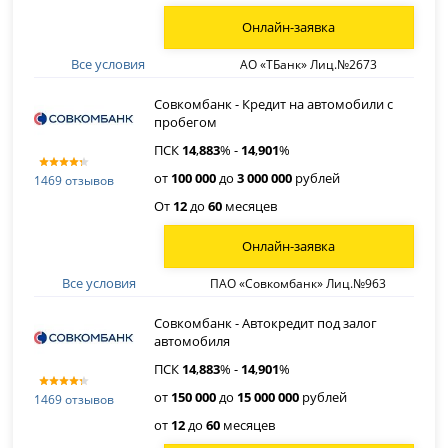
Онлайн-заявка
Все условия
АО «ТБанк» Лиц.№2673
Совкомбанк - Кредит на автомобили с
пробегом
ПСК
14
,
883
% -
14
,
901
%
от
100 000
до
3 000 000
рублей
1469 отзывов
От
12
до
60
месяцев
Онлайн-заявка
Все условия
ПАО «Совкомбанк» Лиц.№963
Совкомбанк - Автокредит под залог
автомобиля
ПСК
14
,
883
% -
14
,
901
%
от
150 000
до
15 000 000
рублей
1469 отзывов
от
12
до
60
месяцев