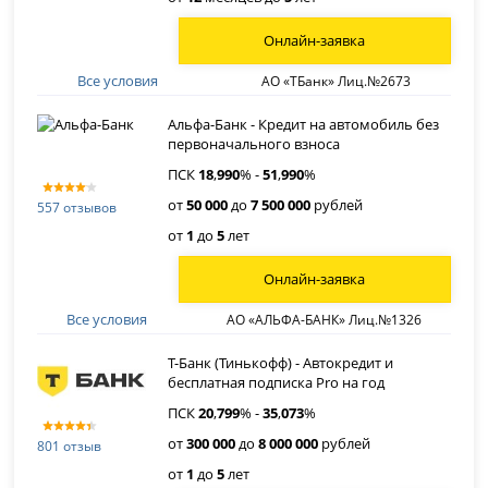
Онлайн-заявка
Все условия
АО «ТБанк» Лиц.№2673
Альфа-Банк - Кредит на автомобиль без
первоначального взноса
ПСК
18
,
990
% -
51
,
990
%
от
50 000
до
7 500 000
рублей
557 отзывов
от
1
до
5
лет
Онлайн-заявка
Все условия
АО «АЛЬФА-БАНК» Лиц.№1326
Т-Банк (Тинькофф) - Автокредит и
бесплатная подписка Pro на год
ПСК
20
,
799
% -
35
,
073
%
от
300 000
до
8 000 000
рублей
801 отзыв
от
1
до
5
лет