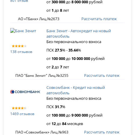
801 отзыв
от
300 000
до
8 000 000
рублей
от
1
до
8
лет
Рассчитать платеж
АО «ТБанк» Лиц.№2673
Банк Зенит - Автокредит на новый
автомобиль
Без первоначального взноса
ПСК
27
.
5
% -
35
.
44
%
138 отзывов
от
100 000
до
10 000 000
рублей
от
2
до
7
лет
Рассчитать платеж
ПАО "Банк Зенит" Лиц.№3255
Совкомбанк - Кредит на новый
автомобиль
Без первоначального взноса
ПСК
31
.
7
%
1469 отзывов
от
100 000
до
9 000 000
рублей
от
12
до
84
месяцев
Рассчитать платеж
ПАО «Совкомбанк» Лиц.№963