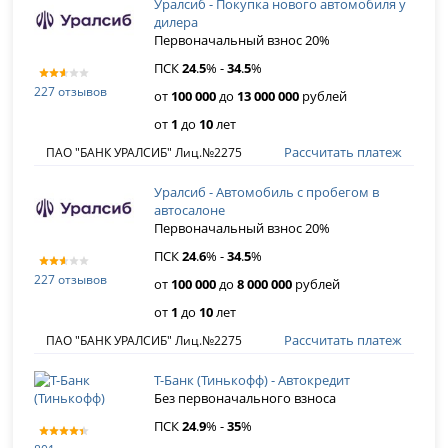
Уралсиб - Покупка нового автомобиля у
дилера
Первоначальный взнос 20%
ПСК
24
.
5
% -
34
.
5
%
227 отзывов
от
100 000
до
13 000 000
рублей
от
1
до
10
лет
Рассчитать платеж
ПАО "БАНК УРАЛСИБ" Лиц.№2275
Уралсиб - Автомобиль с пробегом в
автосалоне
Первоначальный взнос 20%
ПСК
24
.
6
% -
34
.
5
%
227 отзывов
от
100 000
до
8 000 000
рублей
от
1
до
10
лет
Рассчитать платеж
ПАО "БАНК УРАЛСИБ" Лиц.№2275
Т-Банк (Тинькофф) - Автокредит
Без первоначального взноса
ПСК
24
.
9
% -
35
%