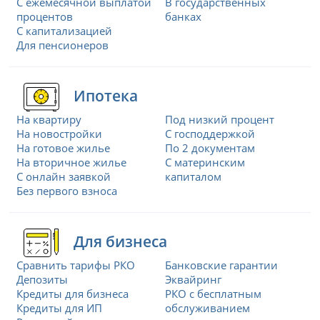
С ежемесячной выплатой
В государственных
процентов
банках
С капитализацией
Для пенсионеров
Ипотека
На квартиру
Под низкий процент
На новостройки
С господдержкой
На готовое жилье
По 2 документам
На вторичное жилье
С материнским
С онлайн заявкой
капиталом
Без первого взноса
Для бизнеса
Сравнить тарифы РКО
Банковские гарантии
Депозиты
Эквайринг
Кредиты для бизнеса
РКО с бесплатным
Кредиты для ИП
обслуживанием