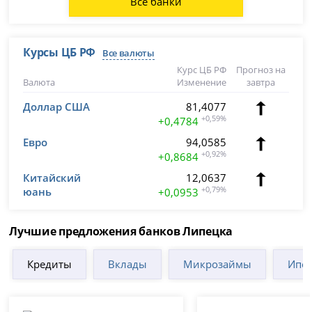
Все банки
Курсы ЦБ РФ
Все валюты
Курс ЦБ РФ
Прогноз на
Валюта
Изменение
завтра
Доллар США
81,4077
+0,59%
+0,4784
Евро
94,0585
+0,92%
+0,8684
Китайский
12,0637
юань
+0,79%
+0,0953
Лучшие предложения банков Липецка
Кредиты
Вклады
Микрозаймы
Ипот