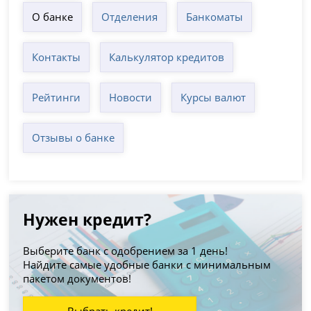
О банке
Отделения
Банкоматы
Контакты
Калькулятор кредитов
Рейтинги
Новости
Курсы валют
Отзывы о банке
Нужен кредит?
Выберите банк с одобрением за 1 день!
Найдите самые удобные банки с минимальным
пакетом документов!
Выбрать кредит!