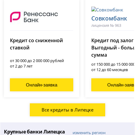
Совкомбанк
лицензия № 963
Ренессанс Банк
(Ренессанс Кредит)
Кредит со сниженной
Кредит под залог
лицензия № 3354
ставкой
Выгодный - боль
сумма
от 30 000 до 2 000 000 рублей
от 150 000 до 15 000 00
от 2 до 7 лет
от 12 до 60 месяцев
Онлайн-заявка
Онлайн-заяв
Все кредиты в Липецке
Крупные банки Липецка
изменить регион