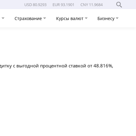
USD 80.9293
EUR 93.1901
CNY 11.9684
и
Страхование
Курсы валют
Бизнесу
дитку с выгодной процентной ставкой от 48.816%,