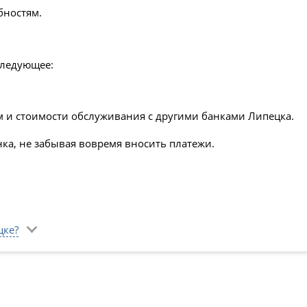
бностям.
следующее:
м и стоимости обслуживания с другими банками Липецка.
ка, не забывая вовремя вносить платежи.
цке?