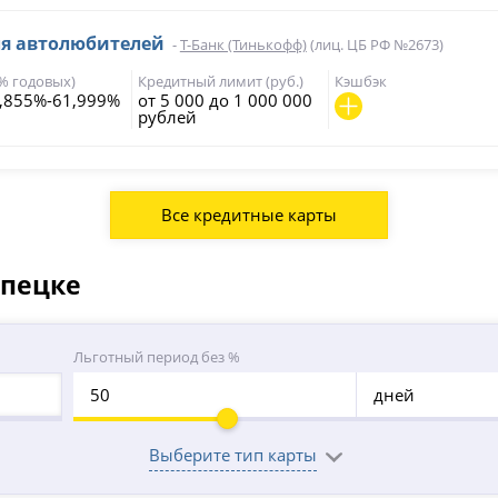
ля автолюбителей
-
Т-Банк (Тинькофф)
(лиц. ЦБ РФ №2673)
(% годовых)
Кредитный лимит (руб.)
Кэшбэк
,855%-61,999%
от 5 000 до 1 000 000
рублей
Все кредитные карты
ипецке
Льготный период без %
дней
Выберите тип карты