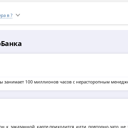
ра в ?
рБанка
ты занимает 100 миллионов часов с нерасторопным менед
он к заказанной карте,приходится идти повторно,зато не