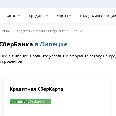
Банки
Кредиты
Карты
Вклады/инвестици
рБанке
Кредитные карты в СберБанке в Липецке
 СберБанка
в Липецке
анка
в Липецке. Сравните условия и оформите заявку на кре
з процентов.
Кредитная СберКарта
Еще от СберБанка