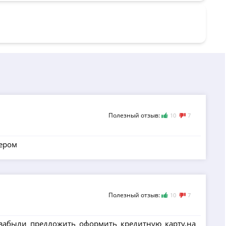
Полезный отзыв:
10
7
жером
Полезный отзыв:
10
7
 забыли предложить оформить кредитную карту,на