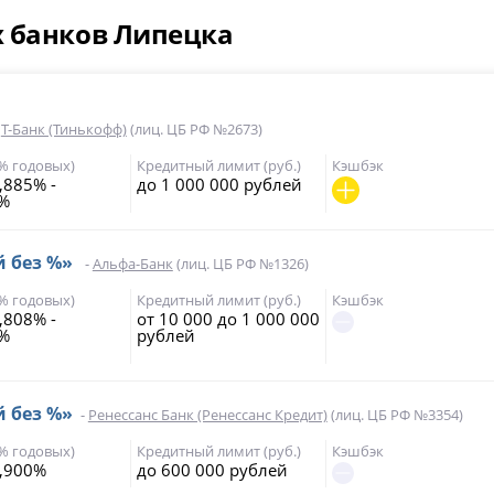
х банков Липецка
-
Т-Банк (Тинькофф)
(лиц. ЦБ РФ №2673)
(% годовых)
Кредитный лимит (руб.)
Кэшбэк
,885% -
до 1 000 000 рублей
9%
й без %»
-
Альфа-Банк
(лиц. ЦБ РФ №1326)
(% годовых)
Кредитный лимит (руб.)
Кэшбэк
,808% -
от 10 000 до 1 000 000
5%
рублей
й без %»
-
Ренессанс Банк (Ренессанс Кредит)
(лиц. ЦБ РФ №3354)
(% годовых)
Кредитный лимит (руб.)
Кэшбэк
,900%
до 600 000 рублей