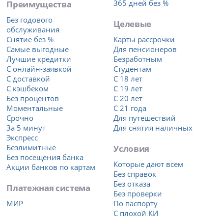
Преимущества
365 дней без %
Без годового
Целевые
обслуживания
Снятие без %
Карты рассрочки
Самые выгодные
Для пенсионеров
Лучшие кредитки
Безработным
С онлайн-заявкой
Студентам
С доставкой
С 18 лет
С кэшбеком
С 19 лет
Без процентов
С 20 лет
Моментальные
С 21 года
Срочно
Для путешествий
За 5 минут
Для снятия наличных
Экспресс
Безлимитные
Условия
Без посещения банка
Которые дают всем
Акции банков по картам
Без справок
Без отказа
Платежная система
Без проверки
МИР
По паспорту
С плохой КИ