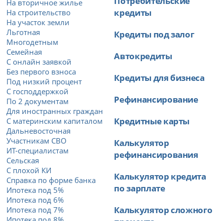
Потребительские
На вторичное жилье
кредиты
На строительство
На участок земли
Льготная
Кредиты под залог
Многодетным
Семейная
Автокредиты
С онлайн заявкой
Без первого взноса
Кредиты для бизнеса
Под низкий процент
С господдержкой
Рефинансирование
По 2 документам
Для иностранных граждан
Кредитные карты
С материнским капиталом
Дальневосточная
Участникам СВО
Калькулятор
ИТ-специалистам
рефинансирования
Сельская
С плохой КИ
Калькулятор кредита
Справка по форме банка
по зарплате
Ипотека под 5%
Ипотека под 6%
Калькулятор сложного
Ипотека под 7%
Ипотека под 8%