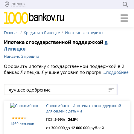
Липецк
Главная
Кредиты в Липецке
Ипотечные кредиты
Ипотека с государственной поддержкой
в
Липецке
Найдено 2 кредита
Оформить ипотеку с государственной поддержкой в 2
банках Липецка. Лучшие условия по программе
...подробнее
господдержки ипотеки в 2026 году: сравните варианты
и подайте заявку онлайн на официальном сайте
лучшее одобрение
кредитной организации, срок кредитования и
максимальная сумма до 0 рублей.
Совкомбанк - Ипотека с господдержкой
для семей с детьми
ПСК
5
.
99
% -
24
.
5
%
1469 отзывов
от
300 000
до
12 000 000
рублей