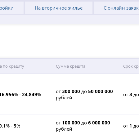
тройки
На вторичное жилье
С онлайн заяв
а по кредиту
Сумма кредита
Срок кр
от
300 000
до
50 000 000
16
,
956
% -
24
,
849
%
от
3
д
рублей
от
100 000
до
6 000 000
0
.
1
% -
3
%
от
1
д
рублей