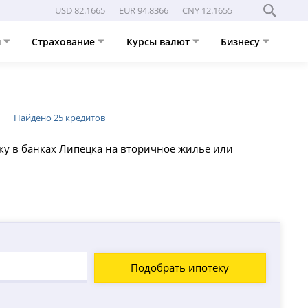
USD 82.1665
EUR 94.8366
CNY 12.1655
и
Страхование
Курсы валют
Бизнесу
Найдено 25 кредитов
ку в банках Липецка на вторичное жилье или
Подобрать ипотеку