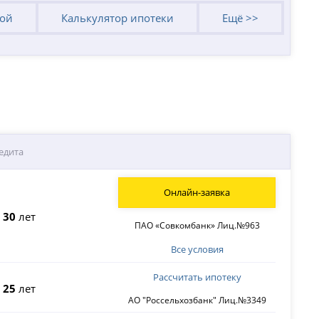
кой
Калькулятор ипотеки
Ещё >>
едита
Онлайн-заявка
о
30
лет
ПАО «Совкомбанк» Лиц.№963
Все условия
Рассчитать ипотеку
о
25
лет
АО "Россельхозбанк" Лиц.№3349