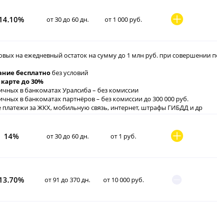
14.10%
от 30 до 60 дн.
от 1 000 руб.
овых на ежедневный остаток на сумму до 1 млн руб. при совершении по
ние бесплатно
без условий
 карте до 30%
ичных в банкоматах Уралсиба – без комиссии
ичных в банкоматах партнёров – без комиссии до 300 000 руб.
 платежи за ЖКХ, мобильную связь, интернет, штрафы ГИБДД и др
14%
от 30 до 60 дн.
от 1 руб.
13.70%
от 91 до 370 дн.
от 10 000 руб.