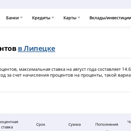
Банки
Кредиты
Карты
Вклады/инвестици
ентов
в Липецке
оцентов, максимальная ставка на август года составляет 14
од за счет начисления процентов на проценты, такой вар
роцентная
Ч
Срок
Сумма
Пополнения
ставка