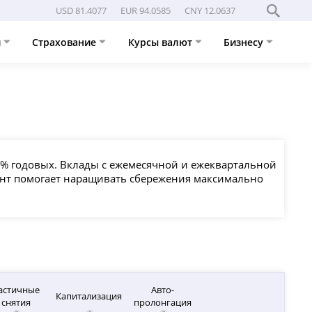
USD 81.4077
EUR 94.0585
CNY 12.0637
и
Страхование
Курсы валют
Бизнесу
.6% годовых. Вклады с ежемесячной и ежеквартальной
иант помогает наращивать сбережения максимально
астичные
Авто-
Капитализация
снятия
пролонгация