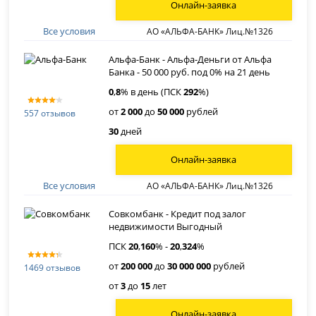
Онлайн-заявка
Все условия
АО «АЛЬФА-БАНК» Лиц.№1326
Альфа-Банк - Альфа-Деньги от Альфа
Банка - 50 000 руб. под 0% на 21 день
0
,
8
% в день (ПСК
292
%)
от
2 000
до
50 000
рублей
557 отзывов
30
дней
Онлайн-заявка
Все условия
АО «АЛЬФА-БАНК» Лиц.№1326
Совкомбанк - Кредит под залог
недвижимости Выгодный
ПСК
20
,
160
% -
20
,
324
%
от
200 000
до
30 000 000
рублей
1469 отзывов
от
3
до
15
лет
Онлайн-заявка