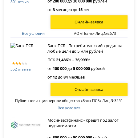
от
200 000
до
30 000 000
рублей
801 отзыв
от
3
месяцев до
15
лет
Онлайн-заявка
Все условия
АО «ТБанк» Лиц.№2673
Банк ПСБ - Потребительский кредит на
любые цели до 5 млн рублей
ПСК
21
,
486
% –
36
,
999
%
от
100 000
до
5 000 000
рублей
352 отзыва
от
12
до
84
месяцев
Онлайн-заявка
Публичное акционерное общество «Банк ПСБ» Лиц.№3251
Все условия
Мосинвестфинанс - Кредит под залог
недвижимости
от
300 000
до
50 000 000
рублей