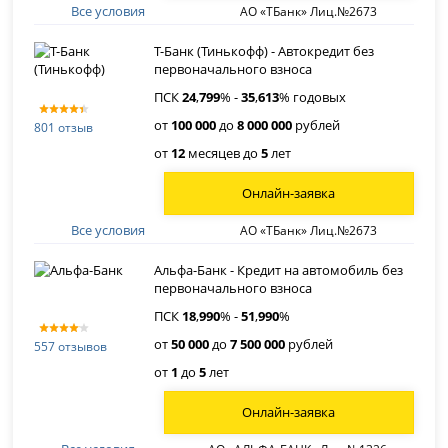
Все условия
АО «ТБанк» Лиц.№2673
Т-Банк (Тинькофф) - Автокредит без
первоначального взноса
ПСК
24
,
799
% -
35
,
613
% годовых
от
100 000
до
8 000 000
рублей
801 отзыв
от
12
месяцев до
5
лет
Онлайн-заявка
Все условия
АО «ТБанк» Лиц.№2673
Альфа-Банк - Кредит на автомобиль без
первоначального взноса
ПСК
18
,
990
% -
51
,
990
%
от
50 000
до
7 500 000
рублей
557 отзывов
от
1
до
5
лет
Онлайн-заявка