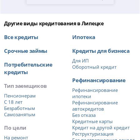
Другие виды кредитования в Липецке
Все кредиты
Ипотека
Срочные займы
Кредиты для бизнеса
Для ИП
Потребительские
Оборотный кредит
кредиты
Рефинансирование
Тип заемщиков
Рефинансирование
Пенсионерам
ипотеки
С 18 лет
Рефинансирование
Безработным
автокредитов
Самозанятым
Без отказа
Кредитные карты
По цели
Кредит на другой кредит
Реструктуризация
На ремонт