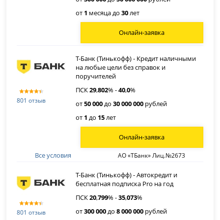
от
1
месяца до
30
лет
Онлайн-заявка
Т-Банк (Тинькофф) - Кредит наличными
на любые цели без справок и
поручителей
ПСК
29
,
802
% -
40
,
0
%
801 отзыв
от
50 000
до
30 000 000
рублей
от
1
до
15
лет
Онлайн-заявка
Все условия
АО «ТБанк» Лиц.№2673
Т-Банк (Тинькофф) - Автокредит и
бесплатная подписка Pro на год
ПСК
20
,
799
% -
35
,
073
%
от
300 000
до
8 000 000
рублей
801 отзыв