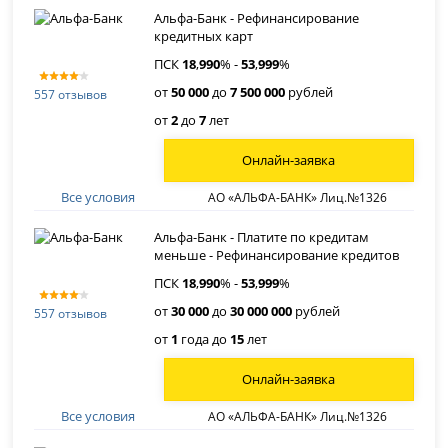
Альфа-Банк - Рефинансирование
кредитных карт
ПСК
18
,
990
% -
53
,
999
%
от
50 000
до
7 500 000
рублей
557 отзывов
от
2
до
7
лет
Онлайн-заявка
Все условия
АО «АЛЬФА-БАНК» Лиц.№1326
Альфа-Банк - Платите по кредитам
меньше - Рефинансирование кредитов
ПСК
18
,
990
% -
53
,
999
%
от
30 000
до
30 000 000
рублей
557 отзывов
от
1
года до
15
лет
Онлайн-заявка
Все условия
АО «АЛЬФА-БАНК» Лиц.№1326