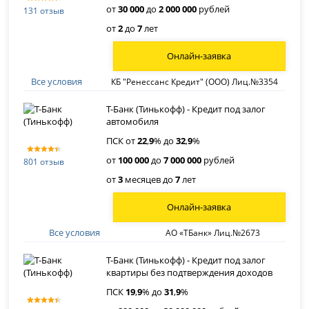
от
30 000
до
2 000 000
рублей
131 отзыв
от
2
до
7
лет
Онлайн-заявка
Все условия
КБ "Ренессанс Кредит" (ООО) Лиц.№3354
Т-Банк (Тинькофф) - Кредит под залог
автомобиля
ПСК от
22
,
9
% до
32
,
9
%
от
100 000
до
7 000 000
рублей
801 отзыв
от
3
месяцев до
7
лет
Онлайн-заявка
Все условия
АО «ТБанк» Лиц.№2673
Т-Банк (Тинькофф) - Кредит под залог
квартиры без подтверждения доходов
ПСК
19
,
9
% до
31
,
9
%