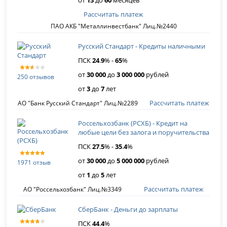
от
13
до
60
месяцев
Рассчитать платеж
ПАО АКБ "Металлинвестбанк" Лиц.№2440
Русский Стандарт - Кредиты наличными
ПСК
24
.
9
% -
65
%
от
30 000
до
3 000 000
рублей
250 отзывов
от
3
до
7
лет
Рассчитать платеж
АО "Банк Русский Стандарт" Лиц.№2289
Россельхозбанк (РСХБ) - Кредит на
любые цели без залога и поручительства
ПСК
27
.
5
% -
35
.
4
%
от
30 000
до
5 000 000
рублей
1971 отзыв
от
1
до
5
лет
Рассчитать платеж
АО "Россельхозбанк" Лиц.№3349
СберБанк - Деньги до зарплаты
ПСК
44
.
4
%