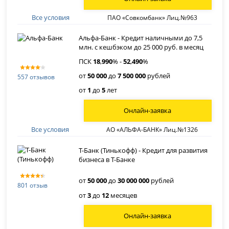
Все условия
ПАО «Совкомбанк» Лиц.№963
Альфа-Банк - Кредит наличными до 7,5
млн. с кешбэком до 25 000 руб. в месяц
ПСК
18
,
990
% -
52
,
490
%
от
50 000
до
7 500 000
рублей
557 отзывов
от
1
до
5
лет
Онлайн-заявка
Все условия
АО «АЛЬФА-БАНК» Лиц.№1326
Т-Банк (Тинькофф) - Кредит для развития
бизнеса в Т-Банке
от
50 000
до
30 000 000
рублей
801 отзыв
от
3
до
12
месяцев
Онлайн-заявка