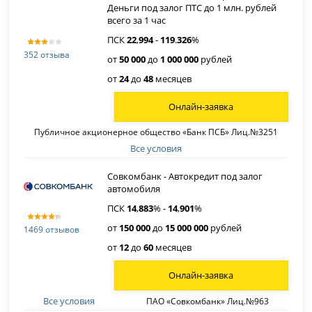
Деньги под залог ПТС до 1 млн. рублей
всего за 1 час
ПСК
22
,
994
-
119
.
326
%
352 отзыва
от
50 000
до
1 000 000
рублей
от
24
до
48
месяцев
Онлайн-заявка
Публичное акционерное общество «Банк ПСБ» Лиц.№3251
Все условия
Совкомбанк - Автокредит под залог
автомобиля
ПСК
14
,
883
% -
14
,
901
%
от
150 000
до
15 000 000
рублей
1469 отзывов
от
12
до
60
месяцев
Онлайн-заявка
Все условия
ПАО «Совкомбанк» Лиц.№963