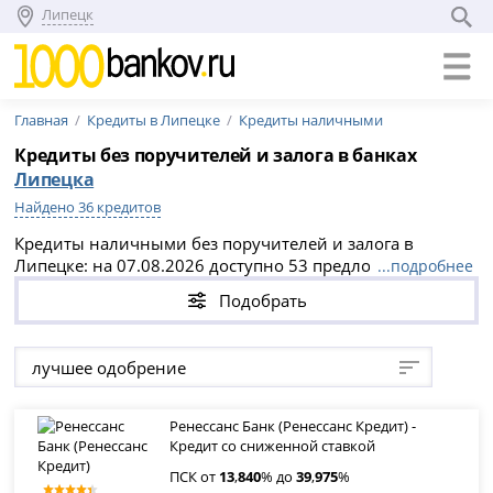
Липецк
Главная
Кредиты в Липецке
Кредиты наличными
Кредиты без поручителей и залога в банках
Липецка
Найдено 36 кредитов
Кредиты наличными без поручителей и залога в
Липецке: на 07.08.2026 доступно 53 предложения с
...подробнее
мгновенным решением, суммами до 1 500 000 000
Подобрать
рублей, сроками от 1 дней до 30 лет и ПСК от 13.84% до
69.337% годовых. Безопасное оформление через
официальные сайты банков Липецка — выберите
лучшее одобрение
подходящий вариант без справок и подайте заявку
напрямую.
Ренессанс Банк (Ренессанс Кредит) -
Кредит со сниженной ставкой
ПСК от
13
,
840
% до
39
,
975
%