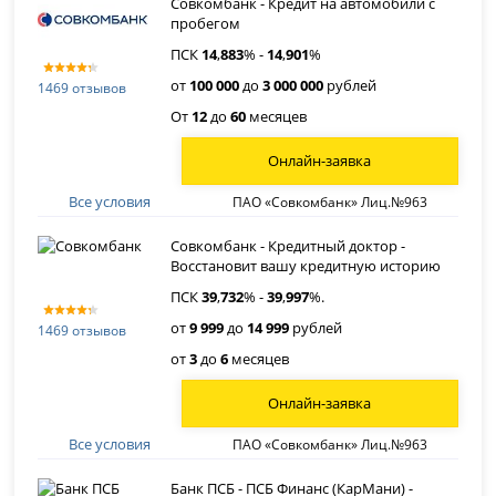
Совкомбанк - Кредит на автомобили с
пробегом
ПСК
14
,
883
% -
14
,
901
%
от
100 000
до
3 000 000
рублей
1469 отзывов
От
12
до
60
месяцев
Онлайн-заявка
Все условия
ПАО «Совкомбанк» Лиц.№963
Совкомбанк - Кредитный доктор -
Восстановит вашу кредитную историю
ПСК
39
,
732
% -
39
,
997
%.
от
9 999
до
14 999
рублей
1469 отзывов
от
3
до
6
месяцев
Онлайн-заявка
Все условия
ПАО «Совкомбанк» Лиц.№963
Банк ПСБ - ПСБ Финанс (КарМани) -