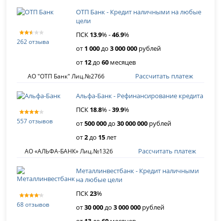
ОТП Банк - Кредит наличными на любые
цели
ПСК
13
.
9
% -
46
.
9
%
262 отзыва
от
1 000
до
3 000 000
рублей
от
12
до
60
месяцев
Рассчитать платеж
АО "ОТП Банк" Лиц.№2766
Альфа-Банк - Рефинансирование кредита
ПСК
18
.
8
% -
39
.
9
%
557 отзывов
от
500 000
до
30 000 000
рублей
от
2
до
15
лет
Рассчитать платеж
АО «АЛЬФА-БАНК» Лиц.№1326
Металлинвестбанк - Кредит наличными
на любые цели
ПСК
23
%
68 отзывов
от
30 000
до
3 000 000
рублей