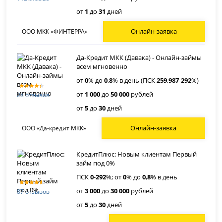
от
1
до
31
дней
Онлайн-заявка
ООО МКК «ФИНТЕРРА»
Да-Кредит МКК (Давака) - Онлайн-займы
всем мгновенно
от
0
% до
0
,
8
% в день (ПСК
259
,
987
-
292
%)
от
1 000
до
50 000
рублей
28 отзывов
от
5
до
30
дней
Онлайн-заявка
ООО «Да-кредит МКК»
КредитПлюс: Новым клиентам Первый
займ под 0%
ПСК
0
-
292
%; от
0
% до
0
,
8
% в день
от
3 000
до
30 000
рублей
87 отзывов
от
5
до
30
дней