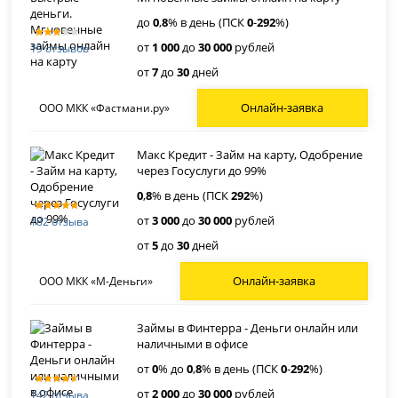
до
0
,
8
% в день (ПСК
0
-
292
%)
от
1 000
до
30 000
рублей
19 отзывов
от
7
до
30
дней
Онлайн-заявка
ООО МКК «Фастмани.ру»
Макс Кредит - Займ на карту, Одобрение
через Госуслуги до 99%
0
,
8
% в день (ПСК
292
%)
от
3 000
до
30 000
рублей
182 отзыва
от
5
до
30
дней
Онлайн-заявка
ООО МКК «М-Деньги»
Займы в Финтерра - Деньги онлайн или
наличными в офисе
от
0
% до
0
,
8
% в день (ПСК
0
-
292
%)
от
2 000
до
30 000
рублей
142 отзыва