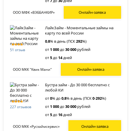
от
7
до
30
дней
Онлайн-заявка
ООО МФК «ВЭББАНКИР»
ЛайкЗайм - Моментальные займы на
карту по всей России
0
,
8
% в день (ПСК
292
%)
от
1 000
до
30 000
рублей
51 отзыв
от
5
до
14
дней
Онлайн-заявка
ООО МКК "Квик Мани"
Бустра займ - До 30 000 бесплатно с
любой КИ
от
0
% до
0
,
8
% в день (ПСК
0
-
292
%)
от
1 000
до
30 000
рублей
227 отзывов
от
5
до
16
дней
Онлайн-заявка
ООО МКК «Русзаймсервис»