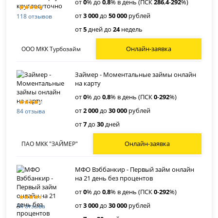
от
0
% до
0
,
8
% в день (ПСК
286
,
4
-
292
%)
от
3 000
до
50 000
рублей
118 отзывов
от
5
дней до
24
недель
Онлайн-заявка
ООО МКК Турбозайм
Займер - Моментальные займы онлайн
на карту
от
0
% до
0
,
8
% в день (ПСК
0
-
292
%)
от
2 000
до
30 000
рублей
84 отзыва
от
7
до
30
дней
Онлайн-заявка
ПАО МКК "ЗАЙМЕР"
МФО Вэббанкир - Первый займ онлайн
на 21 день без процентов
от
0
% до
0
,
8
% в день (ПСК
0
-
292
%)
от
3 000
до
30 000
рублей
34 отзыва