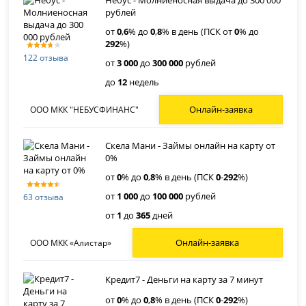
рублей
от
0
,
6
% до
0
,
8
% в день (ПСК от
0
% до
292
%)
122 отзыва
от
3 000
до
300 000
рублей
до
12
недель
Онлайн-заявка
ООО МКК "НЕБУСФИНАНС"
Скела Мани - Займы онлайн на карту от
0%
от
0
% до
0
,
8
% в день (ПСК
0
-
292
%)
от
1 000
до
100 000
рублей
63 отзыва
от
1
до
365
дней
Онлайн-заявка
ООО МКК «Алистар»
Кредит7 - Деньги на карту за 7 минут
от
0
% до
0
,
8
% в день (ПСК
0
-
292
%)