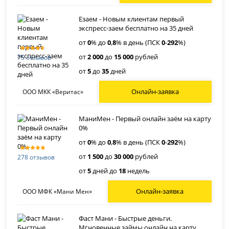
Езаем - Новым клиентам первый
экспресс-заем бесплатно на 35 дней
от
0
% до
0
,
8
% в день (ПСК
0
-
292
%)
от
2 000
до
15 000
рублей
75 отзывов
от
5
до
35
дней
Онлайн-заявка
ООО МКК «Веритас»
МаниМен - Первый онлайн заём на карту
0%
от
0
% до
0
,
8
% в день (ПСК
0
-
292
%)
от
1 500
до
30 000
рублей
278 отзывов
от
5
дней до
18
недель
Онлайн-заявка
ООО МФК «Мани Мен»
Фаст Мани - Быстрые деньги.
Мгновенные займы онлайн на карту