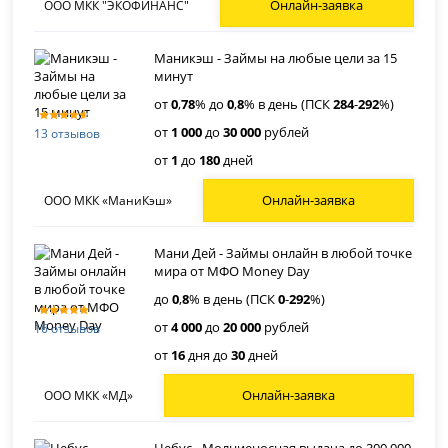
Онлайн-заявка
ООО МКК "ЭКОФИНАНС"
Маникэш - Займы на любые цели за 15
минут
от
0
,
78
% до
0
,
8
% в день (ПСК
284
-
292
%)
от
1 000
до
30 000
рублей
13 отзывов
от
1
до
180
дней
Онлайн-заявка
ООО МКК «МаниКэш»
Мани Дей - Займы онлайн в любой точке
мира от МФО Money Day
до
0
,
8
% в день (ПСК
0
-
292
%)
от
4 000
до
20 000
рублей
16 отзывов
от
16
дня до
30
дней
Онлайн-заявка
ООО МКК «МД»
Небус - Молниеносная выдача до 300 000