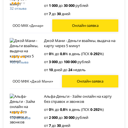
от
1 000
до
30 000
рублей
32 отзыва
от
7
до
30
дней
Онлайн-заявка
ООО МКК «Динар»
Джой Мани - Деньги взаймы, выдача на
карту через 5 минут
от
0
% до
0
,
8
% в день (ПСК
0
-
292
%)
от
3 000
до
100 000
рублей
103 отзыва
от
10
дней до
24
недель
Онлайн-заявка
ООО МФК «Джой Мани»
Альфа-Деньги - Займ онлайн на карту
без справок и звонков
от
0
% до
0
,
8
% в день (ПСК
0
-
292
%)
от
2 000
до
30 000
рублей
170 отзывов
от
7
до
30
дней