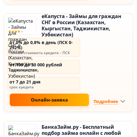
еКапуста - Займы для граждан
СНГ в России (Казахстан,
Кыргыстан, Таджикистан,
Узбекистан)
от 0% до 0,8% в день (ПСК 0-
292%)
полная стоимость кредита – ПСК
от 100 до 30 000 рублей
сумма кредита
от 7 до 21 дня
срок кредита
Онлайн-заявка
Подробнее
БанкаЗайм.ру - Бесплатный
подбор займа онлайн с любой