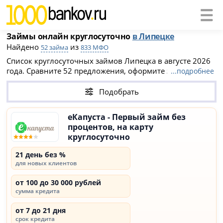
Займы онлайн круглосуточно
в Липецке
Найдено
из
52 займа
833 МФО
Список круглосуточных займов Липецка в августе 2026
года. Сравните 52 предложения, оформите заявку на
...подробнее
официальном сайте МФО Липецка и получите займ
мгновенно без отказа и проверок. Займ онлайн на карту
Подобрать
одобряют 24 часа в сутки в среднем за 5-10 минут. Все
вновь открывшиеся МФО Липецка
- каждая компания
еКапуста - Первый займ без
есть в реестре ЦБ РФ.
процентов, на карту
круглосуточно
21 день без %
для новых клиентов
от 100 до 30 000 рублей
сумма кредита
от 7 до 21 дня
срок кредита