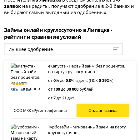
заявок
на кредиты, получают одобрение в 2-3 банках и
выбирают самый выгодный из одобренных.
Займы онлайн круглосуточно в Липецке -
рейтинг и сравнение условий
лучшее одобрение
еКапуста - Первый займ без процентов,
на карту круглосуточно
от
0
% до
0
,
8
% в день (ПСК
0
-
292
%)
от
100
до
30 000
рублей
80 отзывов
от
7
до
21
дня
Онлайн-заявка
ООО МКК «Русинтерфинанс»
Турбозайм - Мгновенный заем на карту
круглосуточно