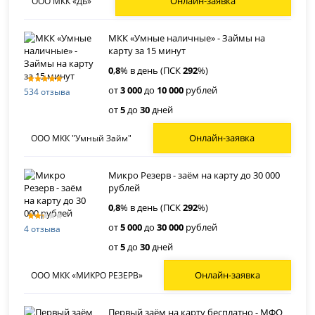
Онлайн-заявка
ООО МКК «ДБ»
МКК «Умные наличные» - Займы на
карту за 15 минут
0
,
8
% в день (ПСК
292
%)
от
3 000
до
10 000
рублей
534 отзыва
от
5
до
30
дней
Онлайн-заявка
ООО МКК "Умный Займ"
Микро Резерв - заём на карту до 30 000
рублей
0
,
8
% в день (ПСК
292
%)
от
5 000
до
30 000
рублей
4 отзыва
от
5
до
30
дней
Онлайн-заявка
ООО МКК «МИКРО РЕЗЕРВ»
Первый заём на карту бесплатно - МФО