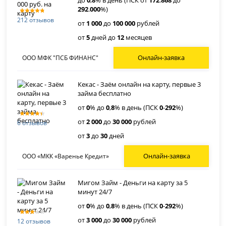
до
0
,
8
% в день (ПСК от
172
.
868
до
292
.
000
%)
212 отзывов
от
1 000
до
100 000
рублей
от
5
дней до
12
месяцев
Онлайн-заявка
ООО МФК "ПСБ ФИНАНС"
Кекас - Заём онлайн на карту, первые 3
займа бесплатно
от
0
% до
0
,
8
% в день (ПСК
0
-
292
%)
от
2 000
до
30 000
рублей
6 отзывов
от
3
до
30
дней
Онлайн-заявка
ООО «МКК «Варенье Кредит»
Мигом Займ - Деньги на карту за 5
минут 24/7
от
0
% до
0
,
8
% в день (ПСК
0
-
292
%)
от
3 000
до
30 000
рублей
12 отзывов