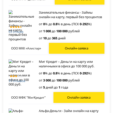
Занимательные финансы - Займы
онлайн на карту, первый без процентов
от
0
% до
0
,
8
% в день (ПСК
0
-
292
%)
от
1 000
до
100 000
рублей
63 отзыва
от
10
до
365
дней
Онлайн-заявка
ООО МКК «Алистар»
Миг Кредит – Деньги на карту или
наличными в офисе до 100 000 руб.
от
0
% до
0
,
8
% в день (ПСК
0
-
292
%)
от
3 000
до
100 000
рублей
37 отзывов
от
5
дней до
1
года
Онлайн-заявка
ООО МФК "МигКредит"
Альфа-Деньги - Займ онлайн на карту