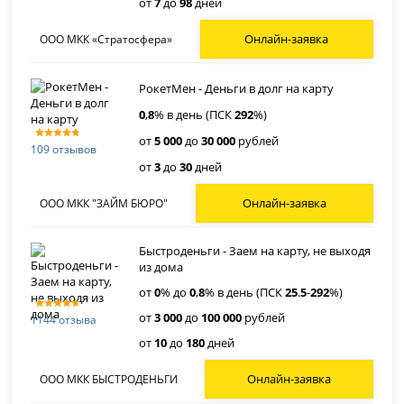
от
7
до
98
дней
Онлайн-заявка
ООО МКК «Стратосфера»
РокетМен - Деньги в долг на карту
0
,
8
% в день (ПСК
292
%)
от
5 000
до
30 000
рублей
109 отзывов
от
3
до
30
дней
Онлайн-заявка
ООО МКК "ЗАЙМ БЮРО"
Быстроденьги - Заем на карту, не выходя
из дома
от
0
% до
0
,
8
% в день (ПСК
25
.
5
-
292
%)
от
3 000
до
100 000
рублей
1144 отзыва
от
10
до
180
дней
Онлайн-заявка
ООО МКК БЫСТРОДЕНЬГИ