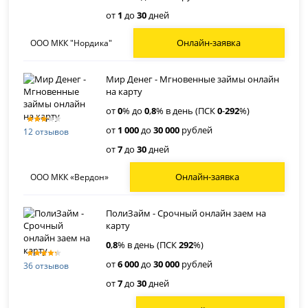
от
1
до
30
дней
Онлайн-заявка
ООО МКК "Нордика"
Мир Денег - Мгновенные займы онлайн
на карту
от
0
% до
0
,
8
% в день (ПСК
0
-
292
%)
от
1 000
до
30 000
рублей
12 отзывов
от
7
до
30
дней
Онлайн-заявка
ООО МКК «Вердон»
ПолиЗайм - Срочный онлайн заем на
карту
0
,
8
% в день (ПСК
292
%)
от
6 000
до
30 000
рублей
36 отзывов
от
7
до
30
дней