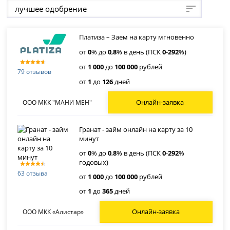
лучшее одобрение
Платиза – Заем на карту мгновенно
от
0
% до
0
,
8
% в день (ПСК
0
-
292
%)
от
1 000
до
100 000
рублей
79 отзывов
от
1
до
126
дней
Онлайн-заявка
ООО МКК "МАНИ МЕН"
Гранат - займ онлайн на карту за 10
минут
от
0
% до
0
,
8
% в день (ПСК
0
-
292
%
годовых)
63 отзыва
от
1 000
до
100 000
рублей
от
1
до
365
дней
Онлайн-заявка
ООО МКК «Алистар»