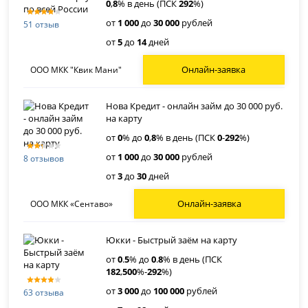
0
,
8
% в день (ПСК
292
%)
от
1 000
до
30 000
рублей
51 отзыв
от
5
до
14
дней
Онлайн-заявка
ООО МКК "Квик Мани"
Нова Кредит - онлайн займ до 30 000 руб.
на карту
от
0
% до
0
,
8
% в день (ПСК
0
-
292
%)
от
1 000
до
30 000
рублей
8 отзывов
от
3
до
30
дней
Онлайн-заявка
ООО МКК «Сентаво»
Юкки - Быстрый заём на карту
от
0
.
5
% до
0
.
8
% в день (ПСК
182
,
500
%-
292
%)
от
3 000
до
100 000
рублей
63 отзыва