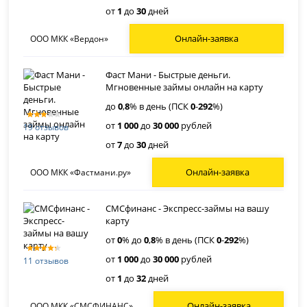
от
1
до
30
дней
Онлайн-заявка
ООО МКК «Вердон»
Фаст Мани - Быстрые деньги.
Мгновенные займы онлайн на карту
до
0
,
8
% в день (ПСК
0
-
292
%)
от
1 000
до
30 000
рублей
19 отзывов
от
7
до
30
дней
Онлайн-заявка
ООО МКК «Фастмани.ру»
СМСфинанс - Экспресс-займы на вашу
карту
от
0
% до
0
,
8
% в день (ПСК
0
-
292
%)
от
1 000
до
30 000
рублей
11 отзывов
от
1
до
32
дней
Онлайн-заявка
ООО МКК «СМСФИНАНС»