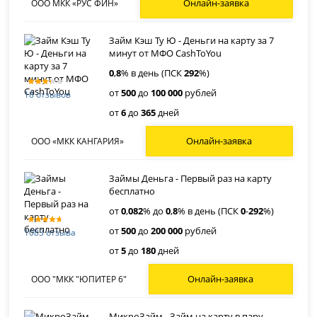
Онлайн-заявка
ООО МКК «РУС ФИН»
Займ Кэш Ту Ю - Деньги на карту за 7
минут от МФО CashToYou
0
,
8
% в день (ПСК
292
%)
от
500
до
100 000
рублей
18 отзывов
от
6
до
365
дней
Онлайн-заявка
ООО «МКК КАНГАРИЯ»
Займы Деньга - Первый раз на карту
бесплатно
от
0
,
082
% до
0
,
8
% в день (ПСК
0
-
292
%)
от
500
до
200 000
рублей
1083 отзыва
от
5
до
180
дней
Онлайн-заявка
ООО "МКК "ЮПИТЕР 6"
МикроЗайм - Займ на карту в пару