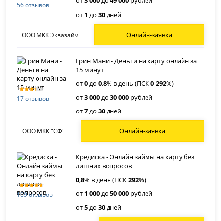
от
3 000
до
49 000
рублей
56 отзывов
от
1
до
30
дней
Онлайн-заявка
ООО МКК Эквазайм
Грин Мани - Деньги на карту онлайн за
15 минут
от
0
до
0
,
8
% в день (ПСК
0
-
292
%)
от
3 000
до
30 000
рублей
17 отзывов
от
7
до
30
дней
Онлайн-заявка
ООО МКК "СФ"
Кредиска - Онлайн займы на карту без
лишних вопросов
0
,
8
% в день (ПСК
292
%)
от
1 000
до
50 000
рублей
109 отзывов
от
5
до
30
дней