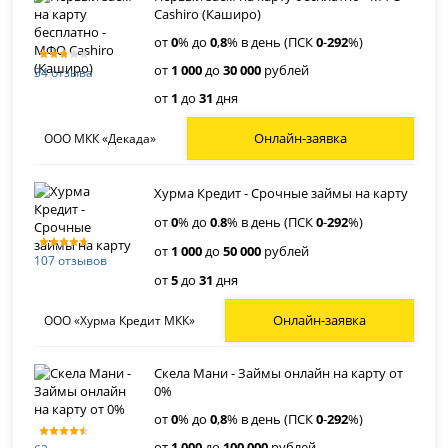
Cashiro (Каширо)
от
0
% до
0
,
8
% в день (ПСК
0
-
292
%)
от
1 000
до
30 000
рублей
34 отзыва
от
1
до
31
дня
Онлайн-заявка
ООО МКК «Декада»
Хурма Кредит - Срочные займы на карту
от
0
% до
0
.
8
% в день (ПСК
0
-
292
%)
от
1 000
до
50 000
рублей
107 отзывов
от
5
до
31
дня
Онлайн-заявка
ООО «Хурма Кредит МКК»
Скела Мани - Займы онлайн на карту от
0%
от
0
% до
0
,
8
% в день (ПСК
0
-
292
%)
от
1 000
до
100 000
рублей