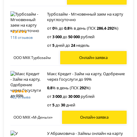
Турбозайм - Мгновенный заем на карту
круглосуточно
от
0
% до
0
,
8
% в день (ПСК
286
,
4
-
292
%)
от
3 000
до
50 000
рублей
118 отзывов
от
5
дней до
24
недель
Онлайн-заявка
ООО МКК Турбозайм
Макс Кредит - Займ на карту, Одобрение
через Госуслуги до 99%
0
,
8
% в день (ПСК
292
%)
от
3 000
до
30 000
рублей
182 отзыва
от
5
до
30
дней
Онлайн-заявка
ООО МКК «М-Деньги»
У Абрамовича - Займы онлайн на карту