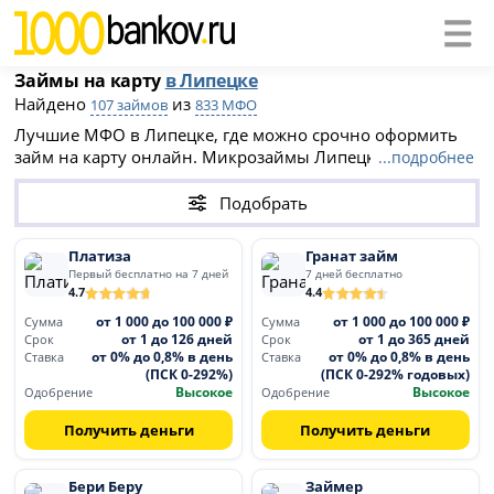
Займы на карту
в Липецке
Найдено
из
107 займов
833 МФО
Лучшие МФО в Липецке, где можно срочно оформить
займ на карту онлайн. Микрозаймы Липецка доступны
...подробнее
даже при плохой кредитной истории. многие из них
предлагают первый займ под 0%. Список МФО на этой
Подобрать
странице поможет быстро получить необходимую
сумму на вашу банковскую карту.
Платиза
Гранат займ
Первый бесплатно на 7 дней
7 дней бесплатно
4.7
4.4
от 1 000 до 100 000 ₽
от 1 000 до 100 000 ₽
Сумма
Сумма
от 1 до 126 дней
от 1 до 365 дней
Срок
Срок
от 0% до 0,8% в день
от 0% до 0,8% в день
Ставка
Ставка
(ПСК 0-292%)
(ПСК 0-292% годовых)
Высокое
Высокое
Одобрение
Одобрение
Получить деньги
Получить деньги
Бери Беру
Займер