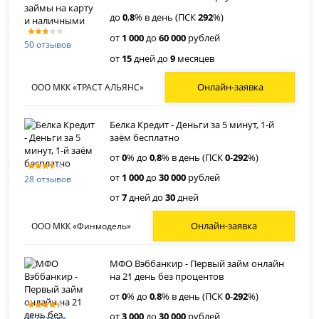
до
0
,
8
% в день (ПСК
292
%)
от
1 000
до
60 000
рублей
50 отзывов
от
15
дней до
9
месяцев
Онлайн-заявка
ООО МКК «ТРАСТ АЛЬЯНС»
Белка Кредит - Деньги за 5 минут, 1-й
заём бесплатно
от
0
% до
0
,
8
% в день (ПСК
0
-
292
%)
от
1 000
до
30 000
рублей
28 отзывов
от
7
дней до
30
дней
Онлайн-заявка
ООО МКК «Финмодель»
МФО Вэббанкир - Первый займ онлайн
на 21 день без процентов
от
0
% до
0
,
8
% в день (ПСК
0
-
292
%)
от
3 000
до
30 000
рублей
34 отзыва