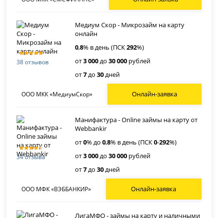
Медиум Скор - Микрозайм на карту
онлайн
0
,
8
% в день (ПСК
292
%)
от
3 000
до
30 000
рублей
38 отзывов
от
7
до
30
дней
Онлайн-заявка
ООО МКК «МедиумСкор»
Манифактура - Online займы на карту от
Webbankir
от
0
% до
0
,
8
% в день (ПСК
0
-
292
%)
от
3 000
до
30 000
рублей
34 отзыва
от
7
до
30
дней
Онлайн-заявка
ООО МФК «ВЭББАНКИР»
ЛигаМФО - займы на карту и наличными