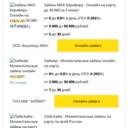
Займы МКК БериБеру - Онлайн на карту
до 30 000 за 5 минут
от
0
до
0
,
8
% в день (ПСК
0
-
292
%)
от
5 000
до
50 000
рублей
127 отзывов
от
5
до
30
дней
Онлайн-заявка
ООО «Бериберу МКК»
Займер - Моментальные займы онлайн
на карту
от
0
% до
0
,
8
% в день (ПСК
0
-
292
%)
от
2 000
до
30 000
рублей
84 отзыва
от
7
до
30
дней
Онлайн-заявка
ПАО МКК "ЗАЙМЕР"
ЛайкЗайм - Моментальные займы на
карту по всей России