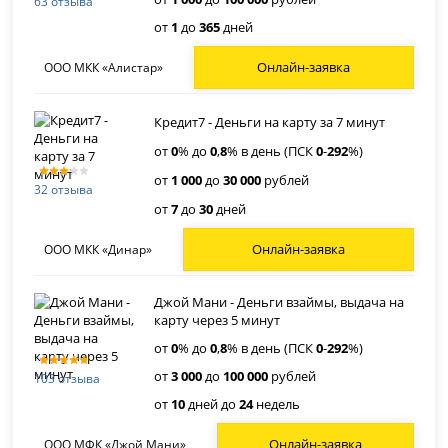
63 отзыва
от
1
до
365
дней
Онлайн-заявка
ООО МКК «Алистар»
Кредит7 - Деньги на карту за 7 минут
от
0
% до
0
,
8
% в день (ПСК
0
-
292
%)
от
1 000
до
30 000
рублей
32 отзыва
от
7
до
30
дней
Онлайн-заявка
ООО МКК «Динар»
Джой Мани - Деньги взаймы, выдача на
карту через 5 минут
от
0
% до
0
,
8
% в день (ПСК
0
-
292
%)
от
3 000
до
100 000
рублей
103 отзыва
от
10
дней до
24
недель
Онлайн-заявка
ООО МФК «Джой Мани»