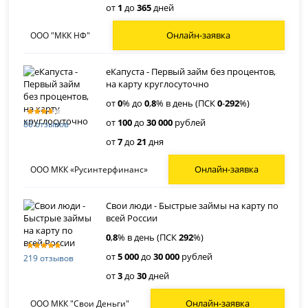
от
1
до
365
дней
Онлайн-заявка
ООО "МКК НФ"
еКапуста - Первый займ без процентов,
на карту круглосуточно
от
0
% до
0
,
8
% в день (ПСК
0
-
292
%)
от
100
до
30 000
рублей
80 отзывов
от
7
до
21
дня
Онлайн-заявка
ООО МКК «Русинтерфинанс»
Свои люди - Быстрые займы на карту по
всей России
0
,
8
% в день (ПСК
292
%)
от
5 000
до
30 000
рублей
219 отзывов
от
3
до
30
дней
Онлайн-заявка
ООО МКК "Свои Деньги"