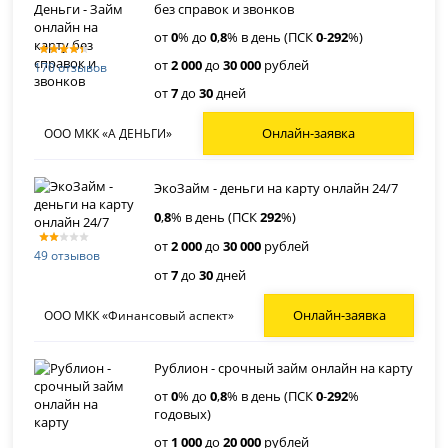
без справок и звонков
от
0
% до
0
,
8
% в день (ПСК
0
-
292
%)
от
2 000
до
30 000
рублей
170 отзывов
от
7
до
30
дней
Онлайн-заявка
ООО МКК «А ДЕНЬГИ»
ЭкоЗайм - деньги на карту онлайн 24/7
0
,
8
% в день (ПСК
292
%)
от
2 000
до
30 000
рублей
49 отзывов
от
7
до
30
дней
Онлайн-заявка
ООО МКК «Финансовый аспект»
Рублион - срочный займ онлайн на карту
от
0
% до
0
,
8
% в день (ПСК
0
-
292
%
годовых)
от
1 000
до
20 000
рублей