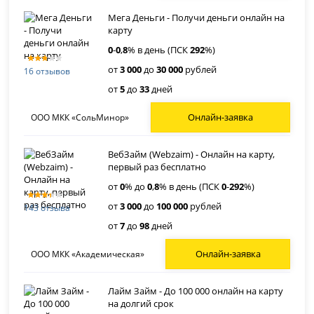
Мега Деньги - Получи деньги онлайн на
карту
0
-
0
,
8
% в день (ПСК
292
%)
от
3 000
до
30 000
рублей
16 отзывов
от
5
до
33
дней
Онлайн-заявка
ООО МКК «СольМинор»
ВебЗайм (Webzaim) - Онлайн на карту,
первый раз бесплатно
от
0
% до
0
,
8
% в день (ПСК
0
-
292
%)
от
3 000
до
100 000
рублей
143 отзыва
от
7
до
98
дней
Онлайн-заявка
ООО МКК «Академическая»
Лайм Займ - До 100 000 онлайн на карту
на долгий срок