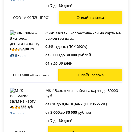
от
7
до
30
дней
Онлайн-заявка
ООО "МКК "КЭШПРО"
Фин5 займ - Экспресс-деньги на карту не
выходя из дома
0
,
8
% в день (ПСК
292
%)
от
3 000
до
30 000
рублей
65 отзывов
от
7
до
30
дней
Онлайн-заявка
ООО МКК «Финскай»
МКК Возьмика - займ на карту до 30000
руб.
от
0
% до
0
,
8
% в день (ПСК
0
-
292
%)
от
3 000
до
30 000
рублей
9 отзывов
от
7
до
30
дней