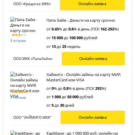
Онлайн-заявка
ООО «Кредиска МКК»
Папа Займ - Деньги на карту срочно
от
0
,
45
% до
0
,
8
% в день (ПСК
162
-
292
%)
от
15 000
до
100 000
рублей
3 отзыва
от
13
до
25
недель
Онлайн-заявка
ООО МКК «ПапаЗайм»
Займиго - Онлайн займы на карту МИР,
MasterCard или VISA
от
0
% до
0
,
8
% в день (ПСК
292
%)
от
1 000
до
50 000
рублей
71 отзыв
от
5
до
30
дней
Онлайн-заявка
ООО "ЗАЙМИГО МКК"
КарМани - до 1 000 000 руб. онлайн на