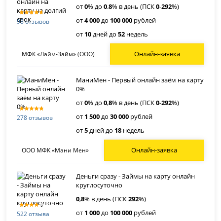
от
0
% до
0
.
8
% в день (ПСК
0
-
292
%)
от
4 000
до
100 000
рублей
98 отзывов
от
10
дней до
52
недель
Онлайн-заявка
МФК «Лайм-Займ» (ООО)
МаниМен - Первый онлайн заём на карту
0%
от
0
% до
0
,
8
% в день (ПСК
0
-
292
%)
от
1 500
до
30 000
рублей
278 отзывов
от
5
дней до
18
недель
Онлайн-заявка
ООО МФК «Мани Мен»
Деньги сразу - Займы на карту онлайн
круглосуточно
0
,
8
% в день (ПСК
292
%)
от
1 000
до
100 000
рублей
522 отзыва