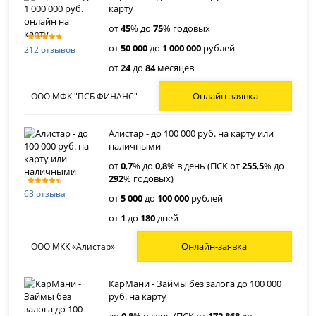
карту
от
45
% до
75
% годовых
от
50 000
до
1 000 000
рублей
212 отзывов
от
24
до
84
месяцев
Онлайн-заявка
ООО МФК "ПСБ ФИНАНС"
Алистар - до 100 000 руб. на карту или
наличными
от
0
,
7
% до
0
,
8
% в день (ПСК от
255
,
5
% до
292
% годовых)
63 отзыва
от
5 000
до
100 000
рублей
от
1
до
180
дней
Онлайн-заявка
ООО МКК «Алистар»
КарМани - Займы без залога до 100 000
руб. на карту