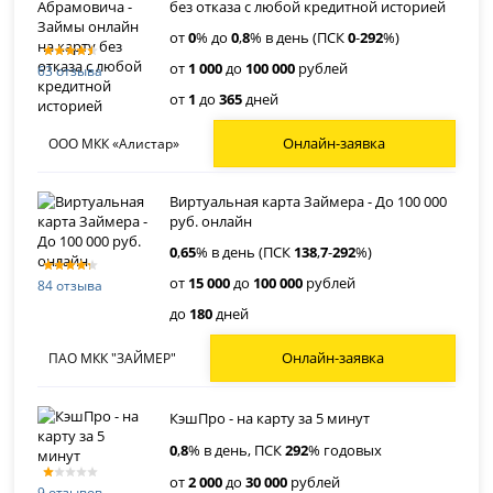
без отказа с любой кредитной историей
от
0
% до
0
,
8
% в день (ПСК
0
-
292
%)
от
1 000
до
100 000
рублей
63 отзыва
от
1
до
365
дней
Онлайн-заявка
ООО МКК «Алистар»
Виртуальная карта Займера - До 100 000
руб. онлайн
0
,
65
% в день (ПСК
138
,
7
-
292
%)
от
15 000
до
100 000
рублей
84 отзыва
до
180
дней
Онлайн-заявка
ПАО МКК "ЗАЙМЕР"
КэшПро - на карту за 5 минут
0
,
8
% в день, ПСК
292
% годовых
от
2 000
до
30 000
рублей
9 отзывов