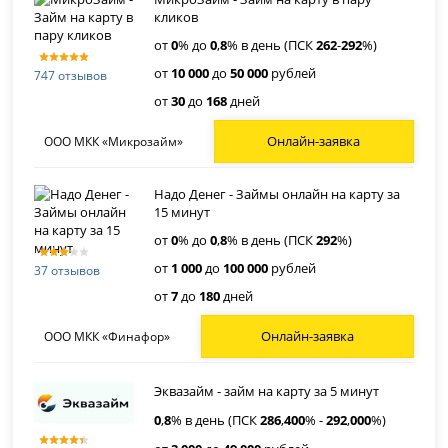
кликов
от
0
% до
0
,
8
% в день (ПСК
262
-
292
%)
от
10 000
до
50 000
рублей
747 отзывов
от
30
до
168
дней
Онлайн-заявка
ООО МКК «Микрозайм»
Надо Денег - Займы онлайн на карту за
15 минут
от
0
% до
0
,
8
% в день (ПСК
292
%)
от
1 000
до
100 000
рублей
37 отзывов
от
7
до
180
дней
Онлайн-заявка
ООО МКК «Финафор»
Эквазайм - займ на карту за 5 минут
0
,
8
% в день (ПСК
286
,
400
% -
292
,
000
%)