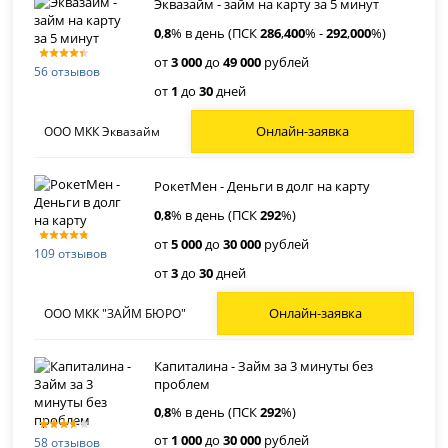
Эквазайм - займ на карту за 5 минут
0
,
8
% в день (ПСК
286
,
400
% -
292
,
000
%)
от
3 000
до
49 000
рублей
56 отзывов
от
1
до
30
дней
Онлайн-заявка
ООО МКК Эквазайм
РокетМен - Деньги в долг на карту
0
,
8
% в день (ПСК
292
%)
от
5 000
до
30 000
рублей
109 отзывов
от
3
до
30
дней
Онлайн-заявка
ООО МКК "ЗАЙМ БЮРО"
Капиталина - Займ за 3 минуты без
проблем
0
,
8
% в день (ПСК
292
%)
от
1 000
до
30 000
рублей
58 отзывов