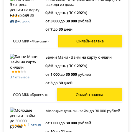
выходя из дома
0
,
8
% в день (ПСК
292
%)
от
3 000
до
30 000
рублей
65 отзывов
от
7
до
30
дней
Онлайн-заявка
ООО МКК «Финскай»
Банни Мани - Займ на карту онлайн
0
,
8
% в день (ПСК
292
%)
от
1 000
до
30 000
рублей
37 отзывов
от
3
до
30
дней
Онлайн-заявка
ООО МКК «Броктон»
Молодые деньги - займ до 30 000 рублей
от
1 000
до
30 000
рублей
1 отзыв
от
10
до
21
дня