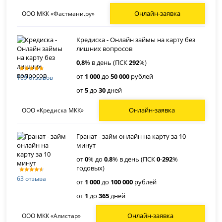
Онлайн-заявка
ООО МКК «Фастмани.ру»
Кредиска - Онлайн займы на карту без
лишних вопросов
0
,
8
% в день (ПСК
292
%)
от
1 000
до
50 000
рублей
109 отзывов
от
5
до
30
дней
Онлайн-заявка
ООО «Кредиска МКК»
Гранат - займ онлайн на карту за 10
минут
от
0
% до
0
,
8
% в день (ПСК
0
-
292
%
годовых)
63 отзыва
от
1 000
до
100 000
рублей
от
1
до
365
дней
Онлайн-заявка
ООО МКК «Алистар»