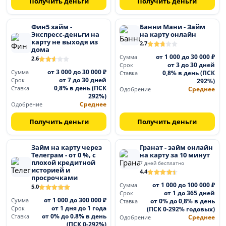
Получить деньги
Получить деньги
Фин5 займ -
Банни Мани - Займ
Экспресс-деньги на
на карту онлайн
карту не выходя из
2.7
дома
от 1 000 до 30 000 ₽
Сумма
2.6
от 3 до 30 дней
Срок
от 3 000 до 30 000 ₽
Сумма
0,8% в день (ПСК
Ставка
от 7 до 30 дней
Срок
292%)
0,8% в день (ПСК
Ставка
Среднее
Одобрение
292%)
Среднее
Одобрение
Получить деньги
Получить деньги
Займ на карту через
Гранат - займ онлайн
Телеграм - от 0 %, с
на карту за 10 минут
плохой кредитной
7 дней бесплатно
историей и
4.4
просрочками
от 1 000 до 100 000 ₽
Сумма
5.0
от 1 до 365 дней
Срок
от 1 000 до 300 000 ₽
Сумма
от 0% до 0,8% в день
Ставка
от 1 дня до 1 года
Срок
(ПСК 0-292% годовых)
от 0% до 0.8% в день
Ставка
Среднее
Одобрение
(ПСК 0-292%)