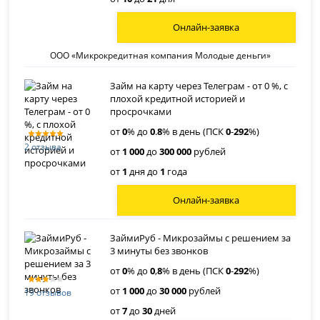
Онлайн-заявка
ООО «Микрокредитная компания Молодые деньги»
Займ на карту через Телеграм - от 0 %, с
плохой кредитной историей и
просрочками
от
0
% до
0
.
8
% в день (ПСК
0
-
292
%)
2 отзыва
от
1 000
до
300 000
рублей
от
1
дня до
1
года
Онлайн-заявка
ЗаймиРуб - Микрозаймы с решением за
3 минуты без звонков
от
0
% до
0
,
8
% в день (ПСК
0
-
292
%)
от
1 000
до
30 000
рублей
19 отзывов
от
7
до
30
дней