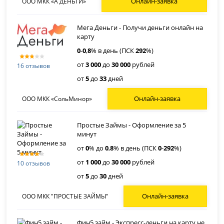
Онлайн-заявка
ООО МКК «А ДЕНЬГИ»
Мега Деньги - Получи деньги онлайн на
карту
0
-
0
,
8
% в день (ПСК
292
%)
от
3 000
до
30 000
рублей
16 отзывов
от
5
до
33
дней
Онлайн-заявка
ООО МКК «СольМинор»
Простые Займы - Оформление за 5
минут
от
0
% до
0
,
8
% в день (ПСК
0
-
292
%)
от
1 000
до
30 000
рублей
10 отзывов
от
5
до
30
дней
Онлайн-заявка
ООО МКК "ПРОСТЫЕ ЗАЙМЫ"
Фин5 займ - Экспресс-деньги на карту не