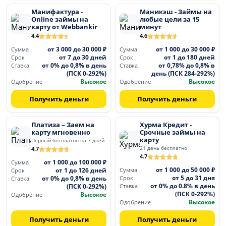
Манифактура -
Маникэш - Займы на
Online займы на
любые цели за 15
карту от Webbankir
минут
4.4
4.6
от 3 000 до 30 000 ₽
от 1 000 до 30 000 ₽
Сумма
Сумма
от 7 до 30 дней
от 1 до 180 дней
Срок
Срок
от 0% до 0,8% в день
от 0,78% до 0,8% в
Ставка
Ставка
(ПСК 0-292%)
день (ПСК 284-292%)
Высокое
Высокое
Одобрение
Одобрение
Получить деньги
Получить деньги
Платиза – Заем на
Хурма Кредит -
карту мгновенно
Срочные займы на
карту
Первый бесплатно на 7 дней
21 день бесплатно
4.7
4.7
от 1 000 до 100 000 ₽
Сумма
от 1 000 до 50 000 ₽
от 1 до 126 дней
Сумма
Срок
от 5 до 31 дня
от 0% до 0,8% в день
Срок
Ставка
от 0% до 0.8% в день
(ПСК 0-292%)
Ставка
(ПСК 0-292%)
Высокое
Одобрение
Высокое
Одобрение
Получить деньги
Получить деньги