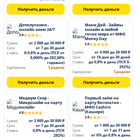
Получить деньги
Получить деньги
Дополучкино -
Мани Дей - Займы
онлайн заем 24/7
онлайн в любой
точке мира от МФО
3.8
Money Day
от 2 000 до 30 000 ₽
Сумма
5.0
от 7 до 30 дней
Срок
от 4 000 до 20 000 ₽
0-0,8% в день (ПСК от
Сумма
Ставка
от 16 дня до 30 дней
0,000% до 292,00%
Срок
до 0,8% в день (ПСК 0-
годовых)
Ставка
292%)
Среднее
Одобрение
Среднее
Одобрение
Получить деньги
Получить деньги
Медиум Скор -
Первый заём на
Микрозайм на карту
карту бесплатно -
онлайн
МФО Cashiro
(Каширо)
4.8
2.8
от 3 000 до 30 000 ₽
Сумма
от 1 000 до 30 000 ₽
от 7 до 30 дней
Сумма
Срок
от 1 до 31 дня
0,8% в день (ПСК
Срок
Ставка
от 0% до 0,8% в день
292%)
Ставка