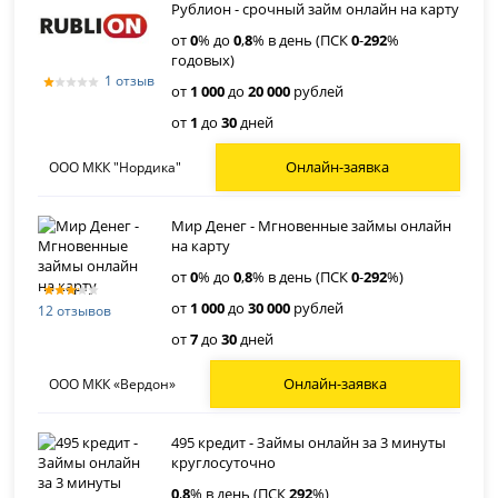
Рублион - срочный займ онлайн на карту
от
0
% до
0
,
8
% в день (ПСК
0
-
292
%
годовых)
1 отзыв
от
1 000
до
20 000
рублей
от
1
до
30
дней
Онлайн-заявка
ООО МКК "Нордика"
Мир Денег - Мгновенные займы онлайн
на карту
от
0
% до
0
,
8
% в день (ПСК
0
-
292
%)
от
1 000
до
30 000
рублей
12 отзывов
от
7
до
30
дней
Онлайн-заявка
ООО МКК «Вердон»
495 кредит - Займы онлайн за 3 минуты
круглосуточно
0
,
8
% в день (ПСК
292
%)