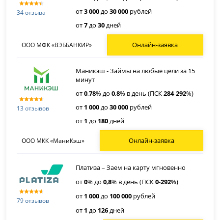
от
3 000
до
30 000
рублей
34 отзыва
от
7
до
30
дней
Онлайн-заявка
ООО МФК «ВЭББАНКИР»
Маникэш - Займы на любые цели за 15
минут
от
0
,
78
% до
0
,
8
% в день (ПСК
284
-
292
%)
от
1 000
до
30 000
рублей
13 отзывов
от
1
до
180
дней
Онлайн-заявка
ООО МКК «МаниКэш»
Платиза – Заем на карту мгновенно
от
0
% до
0
,
8
% в день (ПСК
0
-
292
%)
от
1 000
до
100 000
рублей
79 отзывов
от
1
до
126
дней