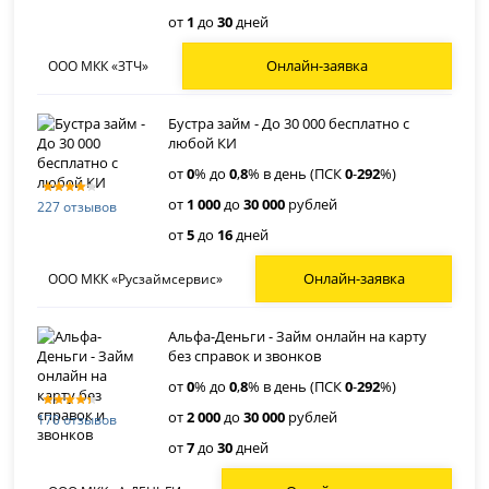
от
1
до
30
дней
Онлайн-заявка
ООО МКК «ЗТЧ»
Бустра займ - До 30 000 бесплатно с
любой КИ
от
0
% до
0
,
8
% в день (ПСК
0
-
292
%)
от
1 000
до
30 000
рублей
227 отзывов
от
5
до
16
дней
Онлайн-заявка
ООО МКК «Русзаймсервис»
Альфа-Деньги - Займ онлайн на карту
без справок и звонков
от
0
% до
0
,
8
% в день (ПСК
0
-
292
%)
от
2 000
до
30 000
рублей
170 отзывов
от
7
до
30
дней