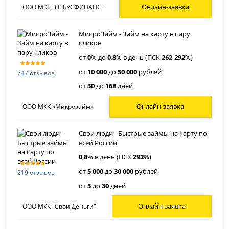
Онлайн-заявка
ООО МКК "НЕБУСФИНАНС"
МикроЗайм - Займ на карту в пару
кликов
от
0
% до
0
,
8
% в день (ПСК
262
-
292
%)
от
10 000
до
50 000
рублей
747 отзывов
от
30
до
168
дней
Онлайн-заявка
ООО МКК «Микрозайм»
Свои люди - Быстрые займы на карту по
всей России
0
,
8
% в день (ПСК
292
%)
от
5 000
до
30 000
рублей
219 отзывов
от
3
до
30
дней
Онлайн-заявка
ООО МКК "Свои Деньги"