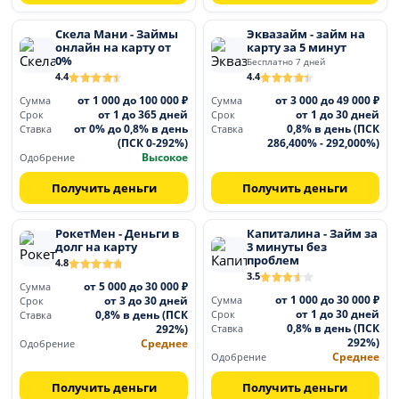
Скела Мани - Займы
Эквазайм - займ на
онлайн на карту от
карту за 5 минут
0%
Бесплатно 7 дней
4.4
4.4
от 1 000 до 100 000 ₽
от 3 000 до 49 000 ₽
Сумма
Сумма
от 1 до 365 дней
от 1 до 30 дней
Срок
Срок
от 0% до 0,8% в день
0,8% в день (ПСК
Ставка
Ставка
(ПСК 0-292%)
286,400% - 292,000%)
Высокое
Одобрение
Получить деньги
Получить деньги
РокетМен - Деньги в
Капиталина - Займ за
долг на карту
3 минуты без
проблем
4.8
3.5
от 5 000 до 30 000 ₽
Сумма
от 1 000 до 30 000 ₽
от 3 до 30 дней
Сумма
Срок
от 1 до 30 дней
0,8% в день (ПСК
Срок
Ставка
0,8% в день (ПСК
292%)
Ставка
292%)
Среднее
Одобрение
Среднее
Одобрение
Получить деньги
Получить деньги