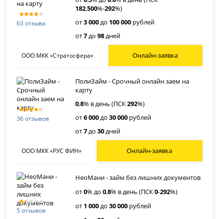
182
,
500
%-
292
%)
от
3 000
до
100 000
рублей
63 отзыва
от
7
до
98
дней
Онлайн-заявка
ООО МКК «Стратосфера»
ПолиЗайм - Срочный онлайн заем на
карту
0
,
8
% в день (ПСК
292
%)
от
6 000
до
30 000
рублей
36 отзывов
от
7
до
30
дней
Онлайн-заявка
ООО МКК «РУС ФИН»
НеоМани - займ без лишних документов
от
0
% до
0
,
8
% в день (ПСК
0
-
292
%)
от
1 000
до
30 000
рублей
5 отзывов