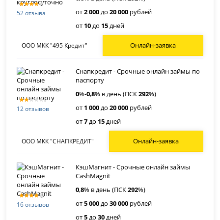
от
2 000
до
20 000
рублей
52 отзыва
от
10
до
15
дней
Онлайн-заявка
ООО МКК "495 Кредит"
Снапкредит - Срочные онлайн займы по
паспорту
0
%-
0
,
8
% в день (ПСК
292
%)
от
1 000
до
20 000
рублей
12 отзывов
от
7
до
15
дней
Онлайн-заявка
ООО МКК "СНАПКРЕДИТ"
КэшМагнит - Срочные онлайн займы
CashMagnit
0
,
8
% в день (ПСК
292
%)
от
5 000
до
30 000
рублей
16 отзывов
от
5
до
30
дней