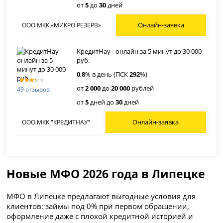
от
5
до
30
дней
Онлайн-заявка
ООО МКК «МИКРО РЕЗЕРВ»
КредитНау - онлайн за 5 минут до 30 000
руб.
0
,
8
% в день (ПСК
292
%)
от
2 000
до
20 000
рублей
49 отзывов
от
5
дней до
30
дней
Онлайн-заявка
ООО МКК "КРЕДИТНАУ"
Новые МФО 2026 года в Липецке
МФО в Липецке предлагают выгодные условия для
клиентов: займы под 0% при первом обращении,
оформление даже с плохой кредитной историей и