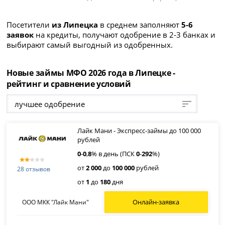
Посетители
из Липецка
в среднем заполняют
5-6
заявок
на кредиты, получают одобрение в 2-3 банках и
выбирают самый выгодный из одобренных.
Новые займы МФО 2026 года в Липецке -
рейтинг и сравнение условий
лучшее одобрение
Лайк Мани - Экспресс-займы до 100 000
рублей
0
-
0
,
8
% в день (ПСК
0
-
292
%)
от
2 000
до
100 000
рублей
28 отзывов
от
1
до
180
дня
Онлайн-заявка
ООО МКК "Лайк Мани"