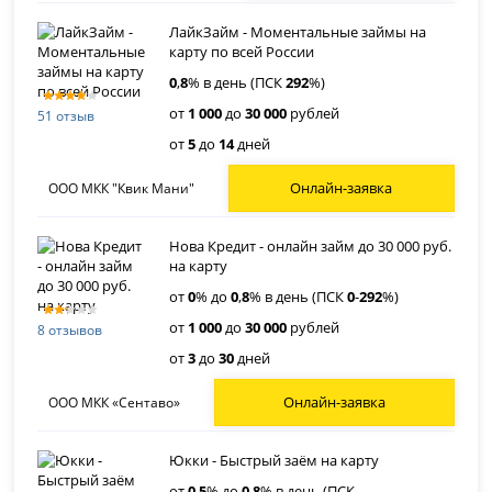
ЛайкЗайм - Моментальные займы на
карту по всей России
0
,
8
% в день (ПСК
292
%)
от
1 000
до
30 000
рублей
51 отзыв
от
5
до
14
дней
Онлайн-заявка
ООО МКК "Квик Мани"
Нова Кредит - онлайн займ до 30 000 руб.
на карту
от
0
% до
0
,
8
% в день (ПСК
0
-
292
%)
от
1 000
до
30 000
рублей
8 отзывов
от
3
до
30
дней
Онлайн-заявка
ООО МКК «Сентаво»
Юкки - Быстрый заём на карту
от
0
.
5
% до
0
.
8
% в день (ПСК