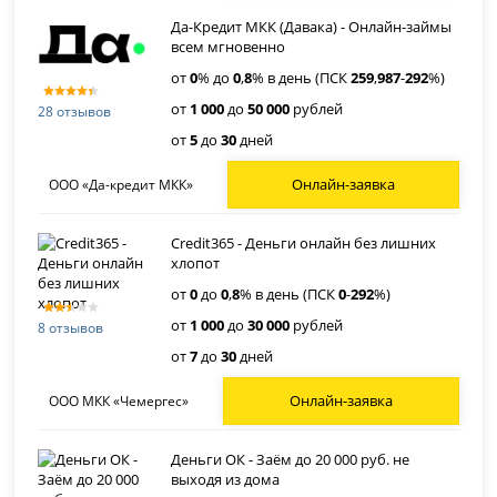
Да-Кредит МКК (Давака) - Онлайн-займы
всем мгновенно
от
0
% до
0
,
8
% в день (ПСК
259
,
987
-
292
%)
от
1 000
до
50 000
рублей
28 отзывов
от
5
до
30
дней
Онлайн-заявка
ООО «Да-кредит МКК»
Credit365 - Деньги онлайн без лишних
хлопот
от
0
до
0
,
8
% в день (ПСК
0
-
292
%)
от
1 000
до
30 000
рублей
8 отзывов
от
7
до
30
дней
Онлайн-заявка
ООО МКК «Чемергес»
Деньги ОК - Заём до 20 000 руб. не
выходя из дома