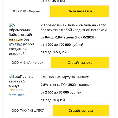
от
1
до
30
дней
Онлайн-заявка
ООО МКК «Форинт»
У Абрамовича - Займы онлайн на карту
без отказа с любой кредитной историей
от
0
% до
0
,
8
% в день (ПСК
0
-
292
%)
от
1 000
до
100 000
рублей
63 отзыва
от
1
до
365
дней
Онлайн-заявка
ООО МКК «Алистар»
КэшПро - на карту за 5 минут
0
,
8
% в день, ПСК
292
% годовых
от
2 000
до
30 000
рублей
9 отзывов
от
7
до
30
дней
Онлайн-заявка
ООО "МКК "КЭШПРО"