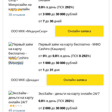
онлайн
0
,
8
% в день (ПСК
292
%)
от
3 000
до
30 000
рублей
38 отзывов
от
7
до
30
дней
Онлайн-заявка
ООО МКК «МедиумСкор»
Первый заём на карту бесплатно - МФО
Cashiro (Каширо)
от
0
% до
0
,
8
% в день (ПСК
0
-
292
%)
от
1 000
до
30 000
рублей
34 отзыва
от
1
до
31
дня
Онлайн-заявка
ООО МКК «Декада»
ЭкоЗайм - деньги на карту онлайн 24/7
0
,
8
% в день (ПСК
292
%)
от
2 000
до
30 000
рублей
49 отзывов