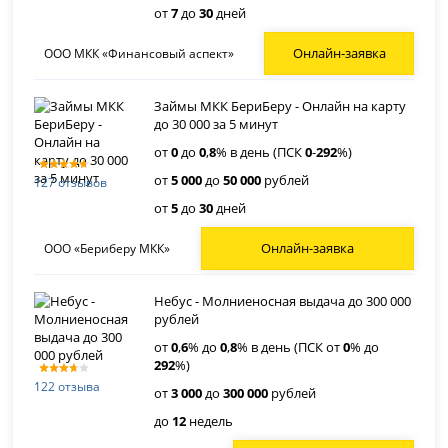
от
7
до
30
дней
Онлайн-заявка
ООО МКК «Финансовый аспект»
Займы МКК БериБеру - Онлайн на карту
до 30 000 за 5 минут
от
0
до
0
,
8
% в день (ПСК
0
-
292
%)
от
5 000
до
50 000
рублей
127 отзывов
от
5
до
30
дней
Онлайн-заявка
ООО «Бериберу МКК»
Небус - Молниеносная выдача до 300 000
рублей
от
0
,
6
% до
0
,
8
% в день (ПСК от
0
% до
292
%)
122 отзыва
от
3 000
до
300 000
рублей
до
12
недель