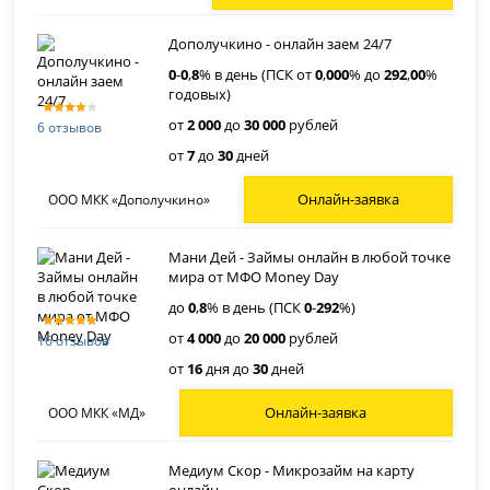
Дополучкино - онлайн заем 24/7
0
-
0
,
8
% в день (ПСК от
0
,
000
% до
292
,
00
%
годовых)
от
2 000
до
30 000
рублей
6 отзывов
от
7
до
30
дней
Онлайн-заявка
ООО МКК «Дополучкино»
Мани Дей - Займы онлайн в любой точке
мира от МФО Money Day
до
0
,
8
% в день (ПСК
0
-
292
%)
от
4 000
до
20 000
рублей
16 отзывов
от
16
дня до
30
дней
Онлайн-заявка
ООО МКК «МД»
Медиум Скор - Микрозайм на карту