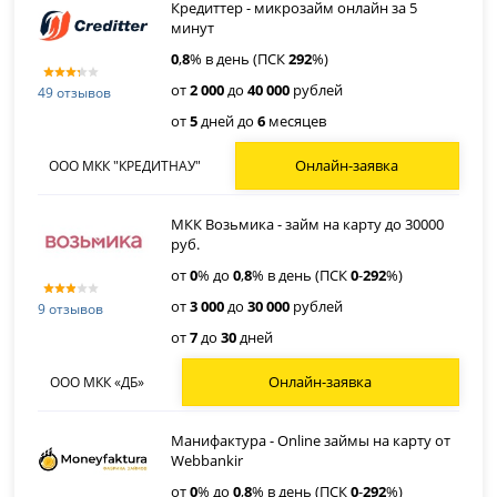
Кредиттер - микрозайм онлайн за 5
минут
0
,
8
% в день (ПСК
292
%)
от
2 000
до
40 000
рублей
49 отзывов
от
5
дней до
6
месяцев
Онлайн-заявка
ООО МКК "КРЕДИТНАУ"
МКК Возьмика - займ на карту до 30000
руб.
от
0
% до
0
,
8
% в день (ПСК
0
-
292
%)
от
3 000
до
30 000
рублей
9 отзывов
от
7
до
30
дней
Онлайн-заявка
ООО МКК «ДБ»
Манифактура - Online займы на карту от
Webbankir
от
0
% до
0
,
8
% в день (ПСК
0
-
292
%)