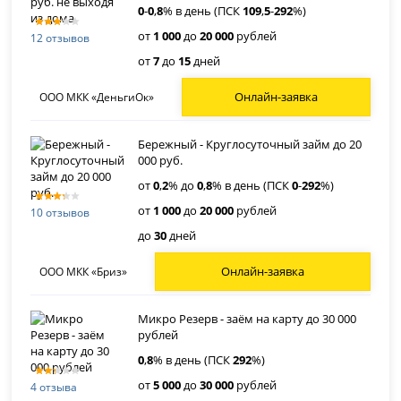
0
-
0
,
8
% в день (ПСК
109
,
5
-
292
%)
от
1 000
до
20 000
рублей
12 отзывов
от
7
до
15
дней
Онлайн-заявка
ООО МКК «ДеньгиОк»
Бережный - Круглосуточный займ до 20
000 руб.
от
0
,
2
% до
0
,
8
% в день (ПСК
0
-
292
%)
от
1 000
до
20 000
рублей
10 отзывов
до
30
дней
Онлайн-заявка
ООО МКК «Бриз»
Микро Резерв - заём на карту до 30 000
рублей
0
,
8
% в день (ПСК
292
%)
от
5 000
до
30 000
рублей
4 отзыва