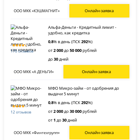
Онлайн-заявка
ООО МКК «КЭШМАГНИТ»
Альфа-Деньги - Кредитный лимит -
удобно, как кредитка
0
,
8
% в день (ПСК
292
%)
от
2 000
до
50 000
рублей
170 отзывов
до
30
дней
Онлайн-заявка
ООО МКК «А ДЕНЬГИ»
МФО Микро-займ - от одобрения до
выдачи 5 минут
0
,
8
% в день (ПСК
292
%)
от
2 000
до
30 000
рублей
12 отзывов
от
1
до
30
дней
Онлайн-заявка
ООО МКК «Финтехгрупп»