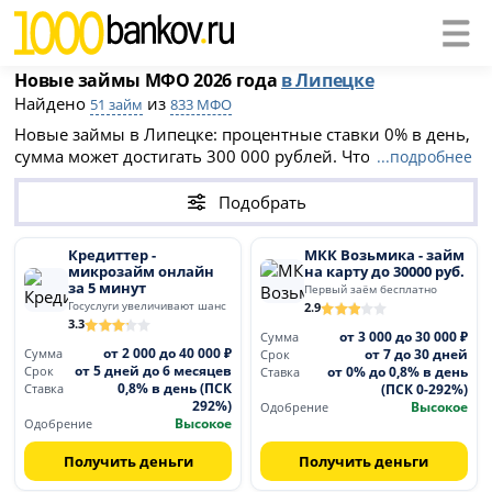
Новые займы МФО 2026 года
в Липецке
Найдено
из
51 займ
833 МФО
Новые займы в Липецке: процентные ставки 0% в день,
сумма может достигать 300 000 рублей. Чтобы получить
...подробнее
займ в новой МФО 2026 года необходимо заполнить
онлайн-заявку на официальном сайте компании. После
Подобрать
одобрения деньги будут перечислены на банковскую
карту или выданы наличными в офисе МФО.
Кредиттер -
МКК Возьмика - займ
микрозайм онлайн
на карту до 30000 руб.
за 5 минут
Первый заём бесплатно
Госуслуги увеличивают шанс
2.9
3.3
от 3 000 до 30 000 ₽
Сумма
от 2 000 до 40 000 ₽
от 7 до 30 дней
Сумма
Срок
от 5 дней до 6 месяцев
от 0% до 0,8% в день
Срок
Ставка
0,8% в день (ПСК
(ПСК 0-292%)
Ставка
292%)
Высокое
Одобрение
Высокое
Одобрение
Получить деньги
Получить деньги