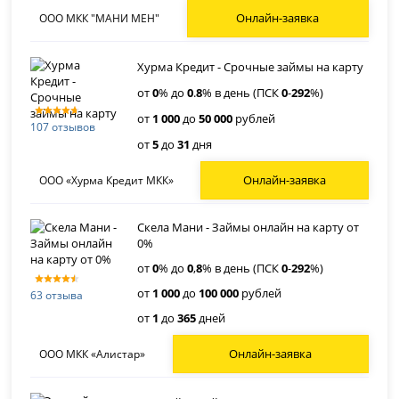
Онлайн-заявка
ООО МКК "МАНИ МЕН"
Хурма Кредит - Срочные займы на карту
от
0
% до
0
.
8
% в день (ПСК
0
-
292
%)
от
1 000
до
50 000
рублей
107 отзывов
от
5
до
31
дня
Онлайн-заявка
ООО «Хурма Кредит МКК»
Скела Мани - Займы онлайн на карту от
0%
от
0
% до
0
,
8
% в день (ПСК
0
-
292
%)
от
1 000
до
100 000
рублей
63 отзыва
от
1
до
365
дней
Онлайн-заявка
ООО МКК «Алистар»